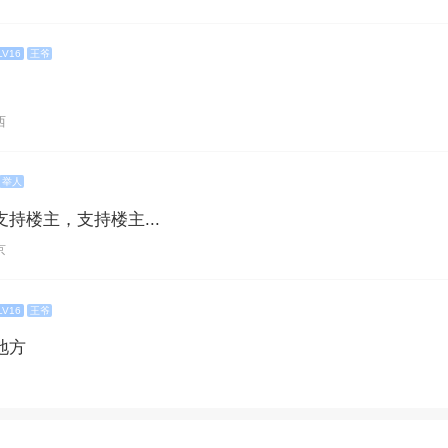
LV16
王爷
西
举人
持楼主，支持楼主...
京
LV16
王爷
地方