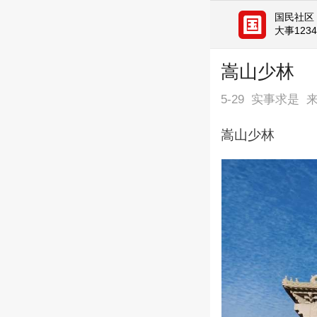
国民社区
大事12
嵩山少林
5-29
实事求是
嵩山少林