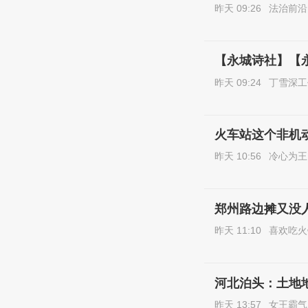
昨天 09:26
法治前沿
【永城诗社】【
昨天 09:24
丁雪深工
火车站这个非机
昨天 10:56
冷心为王
郑州路边摊又没
昨天 11:10
喜欢吃火
河北泊头：土地地
昨天 13:57
女王霸气