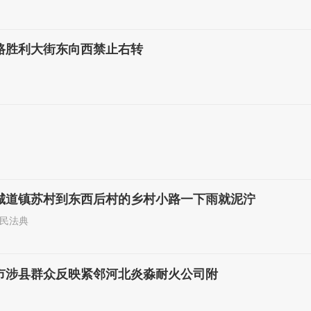
路胜利大街东向西禁止右转
城道镇苏村到东西后村的乡村小路一下雨就泥泞
民法典
市涉县群众反映紧邻河北炎淼耐火公司附